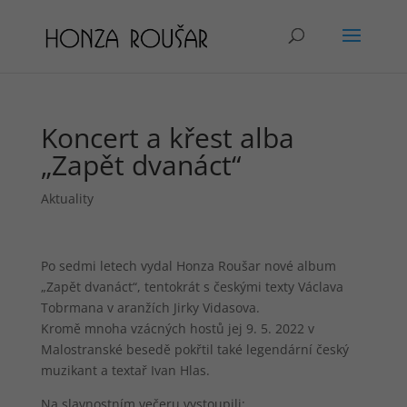
Koncert a křest alba
„Zapět dvanáct“
Aktuality
Po sedmi letech vydal Honza Roušar nové album
„Zapět dvanáct“, tentokrát s českými texty Václava
Tobrmana v aranžích Jirky Vidasova.
Kromě mnoha vzácných hostů jej 9. 5. 2022 v
Malostranské besedě pokřtil také legendární český
muzikant a textař Ivan Hlas.
Na slavnostním večeru vystoupili: