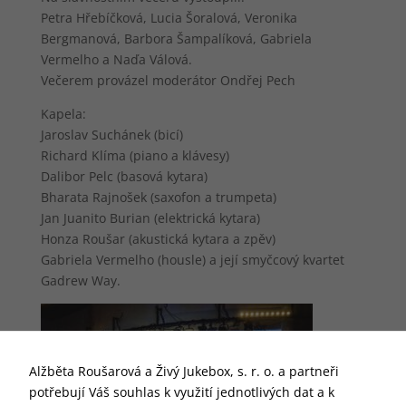
Petra Hřebíčková, Lucia Šoralová, Veronika
Bergmanová, Barbora Šampalíková, Gabriela
Vermelho a Naďa Válová.
Večerem provázel moderátor Ondřej Pech
Kapela:
Jaroslav Suchánek (bicí)
Richard Klíma (piano a klávesy)
Dalibor Pelc (basová kytara)
Bharata Rajnošek (saxofon a trumpeta)
Jan Juanito Burian (elektrická kytara)
Honza Roušar (akustická kytara a zpěv)
Gabriela Vermelho (housle) a její smyčcový kvartet
Gadrew Way.
Alžběta Roušarová a Živý Jukebox, s. r. o. a partneři
potřebují Váš souhlas k využití jednotlivých dat a k