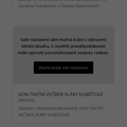
Sandrou Novákovou a Filipem Rajmontem“.
Vaše nastavení vám možná brání v zobrazení
Vaše nastavení vám možná brání v zobrazení
tohoto obsahu. S největší pravděpodobností
tohoto obsahu. S největší pravděpodobností
máte vypnuté personalizované soubory cookies.
máte vypnuté personalizované soubory cookies.
Zkontrolujte své nastavení
Zkontrolujte své nastavení
KON-TAKTNÍ VEČÍREK KLÁRY KUBIŠTOVÉ
Aktuality
Technické
Záznam z Malostranské besedy KON-TAKTNÍ
cookies
VEČÍREK KLÁRY KUBIŠTOVÉ.
Technické
cookies jsou