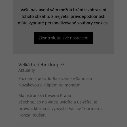
Vaše nastavení vám možná brání v zobrazení
Vaše nastavení vám možná brání v zobrazení
tohoto obsahu. S největší pravděpodobností
tohoto obsahu. S největší pravděpodobností
Analytické
cookies
máte vypnuté personalizované soubory cookies.
máte vypnuté personalizované soubory cookies.
Analytické
cookies nám
Zkontrolujte své nastavení
Zkontrolujte své nastavení
umožňují
měření
výkonu
našeho webu
a našich
Velká hudební loupež
reklamních
Aktuality
kampaní.
Jejich pomocí
Záznam z pořadu Barování se Sandrou
určujeme
Novákovou a Filipem Rajmontem
počet návštěv
a zdroje
Malostranská beseda Praha
návštěv
Všechno, co na videu uvidíte a uslyšíte, je
našich
pravda, kterou si vymyslel Václav Tobrman a
internetových
stránek. Data
Honza Roušar.
získaná
pomocí těchto