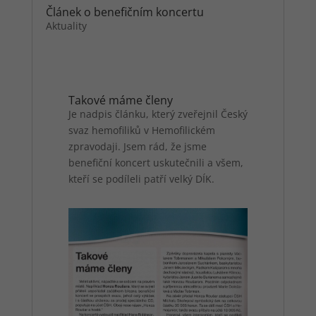
Článek o benefičním koncertu
Aktuality
Personalizované
soubory cookies
Používáme rovněž
soubory cookies a
další technologie,
Takové máme členy
abychom
Je nadpis článku, který zveřejnil Český
přizpůsobili náš
svaz hemofiliků v Hemofilickém
obchod potřebám
a zájmům našich
zpravodaji. Jsem rád, že jsme
zákazníků. Díky
benefiční koncert uskutečnili a všem,
použití
kteří se podíleli patří velký DÍK.
personalizovaných
souborů cookies
se můžeme
vyvarovat
vysvětlování
nežádoucích
informací, jako
jsou
neodpovídající
doporučení