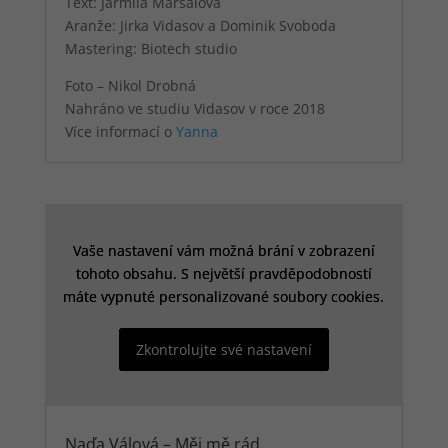
Text: Jarmila Maršálová
Aranže: Jirka Vidasov a Dominik Svoboda
Mastering: Biotech studio
Foto – Nikol Drobná
Nahráno ve studiu Vidasov v roce 2018
Více informací o
Yanna
Vaše nastavení vám možná brání v zobrazení
Vaše nastavení vám možná brání v zobrazení
tohoto obsahu. S největší pravděpodobností
tohoto obsahu. S největší pravděpodobností
máte vypnuté personalizované soubory cookies.
máte vypnuté personalizované soubory cookies.
Zkontrolujte své nastavení
Zkontrolujte své nastavení
Naďa Válová – Měj mě rád