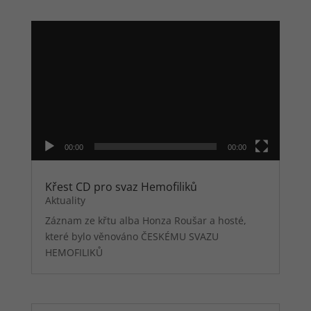
cookies
zpracováváme
Video
souhrnně,
přehrávač
bez použití
identifikátorů,
které ukazují
na konkrétní
uživatele
našeho webu.
Pokud
vypnete
00:00
00:00
používání
analytických
cookies ve
Křest CD pro svaz Hemofiliků
vztahu k Vaší
Aktuality
návštěvě,
Záznam ze křtu alba Honza Roušar a hosté,
ztrácíme
možnost
které bylo věnováno ČESKÉMU SVAZU
analýzy
HEMOFILIKŮ
výkonu a
optimalizace
našich
opatření.