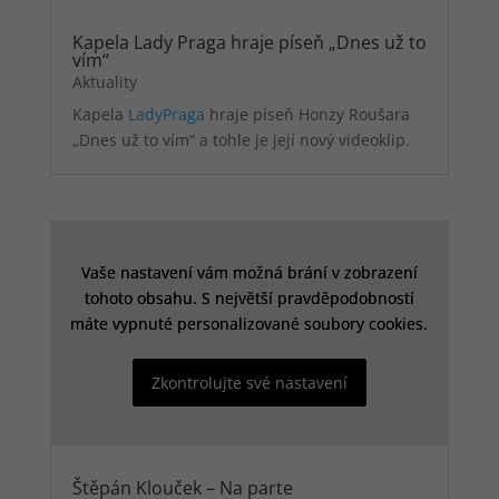
Kapela Lady Praga hraje píseň „Dnes už to
vím“
Aktuality
Kapela
LadyPraga
hraje píseň Honzy Roušara
„Dnes už to vím“ a tohle je její nový videoklip.
Vaše nastavení vám možná brání v zobrazení
Vaše nastavení vám možná brání v zobrazení
tohoto obsahu. S největší pravděpodobností
tohoto obsahu. S největší pravděpodobností
máte vypnuté personalizované soubory cookies.
máte vypnuté personalizované soubory cookies.
Zkontrolujte své nastavení
Zkontrolujte své nastavení
Štěpán Klouček – Na parte