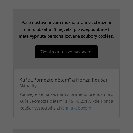
nezbytné
pro správné
fungování
webu a
Vaše nastavení vám možná brání v zobrazení
Vaše nastavení vám možná brání v zobrazení
všech
tohoto obsahu. S největší pravděpodobností
tohoto obsahu. S největší pravděpodobností
funkcí, které
nabízí. Jsou
máte vypnuté personalizované soubory cookies.
máte vypnuté personalizované soubory cookies.
odpovědné
mj. za
Zkontrolujte své nastavení
Zkontrolujte své nastavení
uchovávání
produktů v
košíku,
zobrazování
seznamu
Kuře „Pomozte dětem“ a Honza Roušar
oblíbených
Aktuality
výrobků
(schránka),
Podívejte se na záznam z přímého přenosu pro
působení
Kuře „Pomozte dětem“ z 15. 4. 2017, kde Honza
filtrů,
Roušar vystoupil s
Živým Jukeboxem
nákupní
proces a
ukládání
nastavení
soukromí.