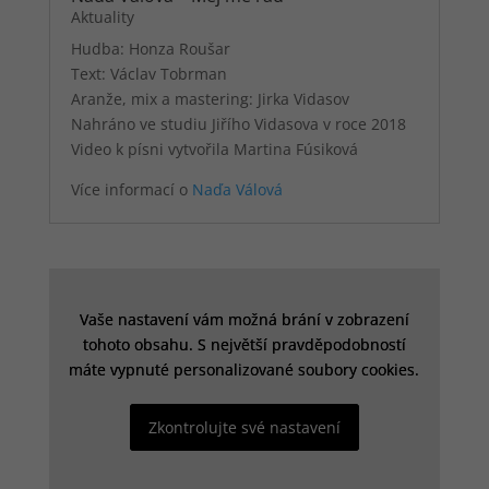
Aktuality
Hudba: Honza Roušar
Text: Václav Tobrman
Aranže, mix a mastering: Jirka Vidasov
Nahráno ve studiu Jiřího Vidasova v roce 2018
Video k písni vytvořila Martina Fúsiková
Více informací o
Naďa Válová
Vaše nastavení vám možná brání v zobrazení
Vaše nastavení vám možná brání v zobrazení
tohoto obsahu. S největší pravděpodobností
tohoto obsahu. S největší pravděpodobností
máte vypnuté personalizované soubory cookies.
máte vypnuté personalizované soubory cookies.
Zkontrolujte své nastavení
Zkontrolujte své nastavení