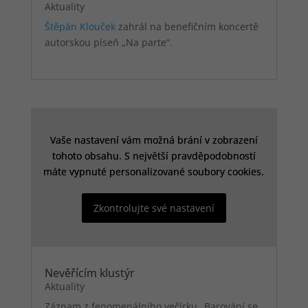
Aktuality
Štěpán Klouček
zahrál na benefičním koncertě
autorskou píseň „Na parte“.
Vaše nastavení vám možná brání v zobrazení
Vaše nastavení vám možná brání v zobrazení
tohoto obsahu. S největší pravděpodobností
tohoto obsahu. S největší pravděpodobností
máte vypnuté personalizované soubory cookies.
máte vypnuté personalizované soubory cookies.
Zkontrolujte své nastavení
Zkontrolujte své nastavení
Nevěřícím klustýr
Aktuality
Záznam z fenomenálního večírku „Barování se