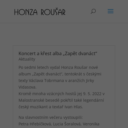
Koncert a křest alba „Zapět dvanáct“
Aktuality
Po sedmi letech vydal Honza Roušar nové
album „Zapět dvanáct“, tentokrát s českými
texty Václava Tobrmana v aranžích Jirky
Vidasova.
Kromě mnoha vzácných hostů jej 9. 5. 2022 v
Malostranské besedě pokřtil také legendární
český muzikant a textař Ivan Hlas.
Na slavnostním večeru vystoupili:
Petra Hřebíčková, Lucia Šoralová, Veronika