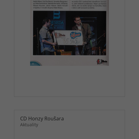
výrobků nebo
neužitečné
mimořádné
nabídky. Navíc
nám používání
personalizovaných
souborů cookies
umožňuje nabízet
Vám dodatečné
funkce, jako
například
doporučení
výrobků
přizpůsobených
Vašim potřebám.
Reklamní cookies
Reklamní cookies
používáme my
CD Honzy Roušara
nebo naši partneři,
Aktuality
abychom Vám
mohli zobrazit