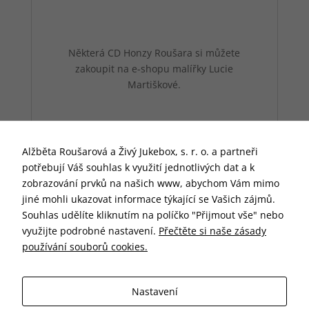
vhodné obsahy
nebo reklamy jak
na našich
stránkách, tak na
Některá CD Honzy Roušara si můžete
stránkách třetích
subjektů. Díky tomu
zakoupit na e-shopu malířky Lucie
můžeme vytvářet
Martiškové.
profily založené na
Vašich zájmech, tak
zvané
pseudonymizované
profily. Na základě
Alžběta Roušarová a Živý Jukebox, s. r. o. a partneři
těchto informací
potřebují Váš souhlas k využití jednotlivých dat a k
není zpravidla
zobrazování prvků na našich www, abychom Vám mimo
možná
bezprostřední
jiné mohli ukazovat informace týkající se Vašich zájmů.
identifikace Vaší
Souhlas udělíte kliknutím na políčko "Přijmout vše" nebo
osoby, protože
využijte podrobné nastavení.
Přečtěte si naše zásady
jsou používány
používání souborů cookies.
pouze
pseudonymizované
údaje. Pokud
nevyjádříte
Nastavení
souhlas, nebudete