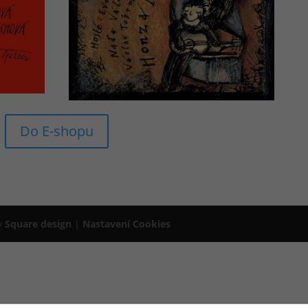
Do E-shopu
by
Square design
|
Nastavení Cookies